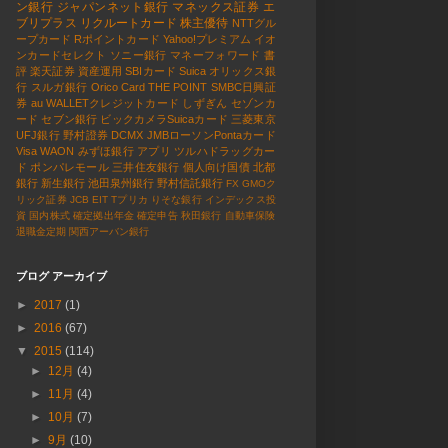
ン銀行
ジャパンネット銀行
マネックス証券
エ
ブリプラス
リクルートカード
株主優待
NTTグル
ープカード
Rポイントカード
Yahoo!プレミアム
イオ
ンカードセレクト
ソニー銀行
マネーフォワード
書
評
楽天証券
資産運用
SBIカード
Suica
オリックス銀
行
スルガ銀行
Orico Card THE POINT
SMBC日興証
券
au WALLETクレジットカード
しずぎん
セゾンカ
ード
セブン銀行
ビックカメラSuicaカード
三菱東京
UFJ銀行
野村證券
DCMX
JMBローソンPontaカード
Visa
WAON
みずほ銀行
アプリ
ツルハドラッグカー
ド
ポンパレモール
三井住友銀行
個人向け国債
北都
銀行
新生銀行
池田泉州銀行
野村信託銀行
FX
GMOク
リック証券
JCB EIT
Tプリカ
りそな銀行
インデックス投
資
国内株式
確定拠出年金
確定申告
秋田銀行
自動車保険
退職金定期
関西アーバン銀行
ブログ アーカイブ
►
2017
(1)
►
2016
(67)
▼
2015
(114)
►
12月
(4)
►
11月
(4)
►
10月
(7)
►
9月
(10)