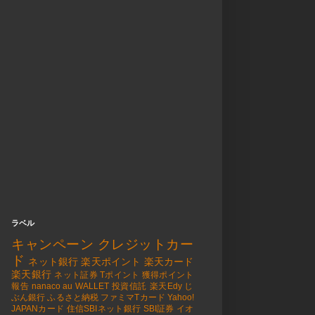
ラベル
キャンペーン
クレジットカー
ド
ネット銀行
楽天ポイント
楽天カード
楽天銀行
ネット証券
Tポイント
獲得ポイント
報告
nanaco
au WALLET
投資信託
楽天Edy
じ
ぶん銀行
ふるさと納税
ファミマTカード
Yahoo!
JAPANカード
住信SBIネット銀行
SBI証券
イオ