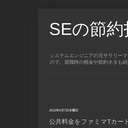
SEの節
システムエンジニアの元サラリーマ
ので、退職時の税金や節約ネタも紹
2015年5月7日木曜日
公共料金をファミマTカード