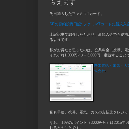
らえます
先日加入したファミマTカード。
SEの節約投資日記: ファミマTカードに新規入
上記記事で紹介したとおり、新規入会でも結構
るようです。
私がお得だと思ったのは、公共料金（携帯、電
それぞれ1,000円×３＝3,000円、継続する
携帯電話・電気・ガ
式会社
私も早速、携帯、電気、ガスの支払先クレジッ
なお、上記のポイント（3000円分）は2015年
れるとのことです。