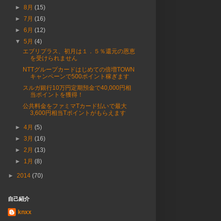
►
8月
(15)
►
7月
(16)
►
6月
(12)
▼
5月
(4)
エブリプラス、初月は１．５％還元の恩恵
を受けられません
NTTグループカードはじめての倍増TOWN
キャンペーンで500ポイント稼ぎます
スルガ銀行10万円定期預金で40,000円相
当ポイントを獲得！
公共料金をファミマTカード払いで最大
3,600円相当Tポイントがもらえます
►
4月
(5)
►
3月
(16)
►
2月
(13)
►
1月
(8)
►
2014
(70)
自己紹介
knxx